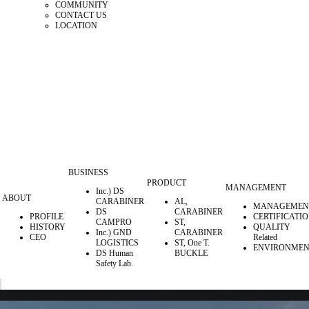
COMMUNITY
CONTACT US
LOCATION
BUSINESS
PRODUCT
MANAGEMENT
Inc.) DS
ABOUT
CARABINER
AL,
MANAGEMEN
DS
CARABINER
PROFILE
CERTIFICATI
CAMPRO
ST,
HISTORY
QUALITY
Inc.) GND
CARABINER
CEO
Related
LOGISTICS
ST, One T.
ENVIRONMEN
DS Human
BUCKLE
Safety Lab.