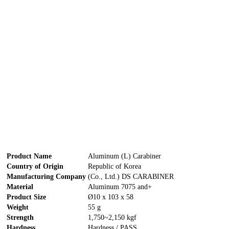
Product Name
Aluminum (L) Carabiner
Country of Origin
Republic of Korea
Manufacturing Company
(Co., Ltd.) DS CARABINER
Material
Aluminum 7075 and+
Product Size
Ø10 x 103 x 58
Weight
55 g
Strength
1,750~2,150 kgf
Hardness
Hardness / PASS