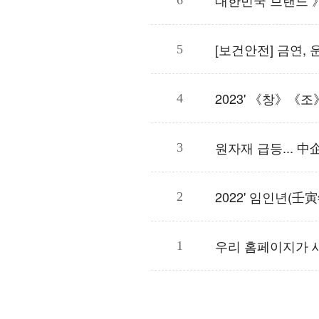
대한민국 브랜드 
6
[보건안전] 금연,
5
2023' 《창》《
4
원자재 급등... 中
3
2022' 임인년(壬
2
우리 홈페이지가 
1